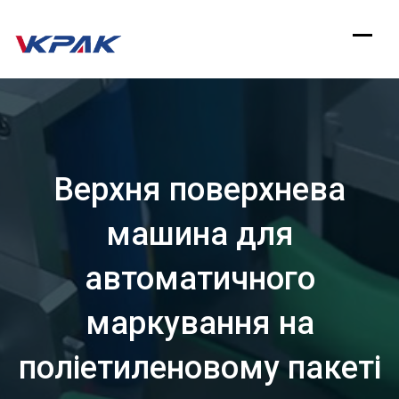
Перейти
до
змісту
Верхня поверхнева
машина для
автоматичного
маркування на
поліетиленовому пакеті