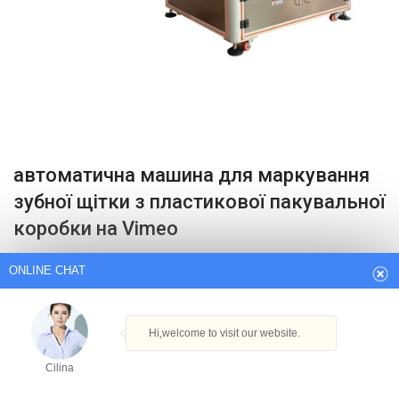
автоматична машина для маркування
ONLINE CHAT
зубної щітки з пластикової пакувальної
коробки на Vimeo
Hi,welcome to visit our website.
Доступна машина трафаретного друку.
Cilina
Get Best Quote
How can I help you today?
Cilina